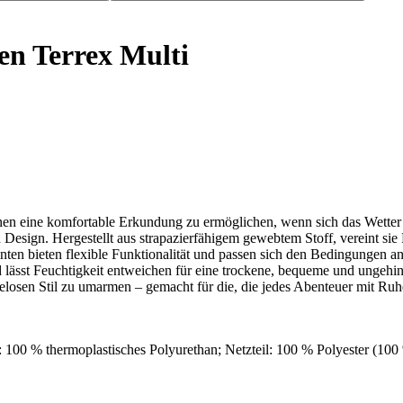
n Terrex Multi
nen eine komfortable Erkundung zu ermöglichen, wenn sich das Wetter ä
n Design. Hergestellt aus strapazierfähigem gewebtem Stoff, vereint si
inten bieten flexible Funktionalität und passen sich den Bedingungen an
 lässt Feuchtigkeit entweichen für eine trockene, bequeme und ungehin
helosen Stil zu umarmen – gemacht für die, die jedes Abenteuer mit Ru
 100 % thermoplastisches Polyurethan; Netzteil: 100 % Polyester (100 