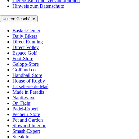
Lieferkosten und Versandoptionen
Hinweis zum Datenschutz
Unsere Geschäfte
Basket-Center
Daily Bikers
Direct Running
Direct-Volley
Espace Golf
Foot-Store
Galopp-Store
Golf and co
Handball-Store
House of Rugby
La sellerie de Maé
Made in Paradis
Nauti-wave
On-Fight
Padel-Expert
Pecheur-Store
Pet and Garden
Slowood Interior
Smash-Expert
Sneak'In