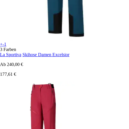
+-1
3 Farben
La Sportiva
Skihose Damen Excelsior
Ab
240,00 €
177,61 €