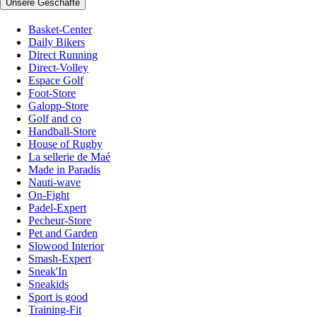
Unsere Geschäfte
Basket-Center
Daily Bikers
Direct Running
Direct-Volley
Espace Golf
Foot-Store
Galopp-Store
Golf and co
Handball-Store
House of Rugby
La sellerie de Maé
Made in Paradis
Nauti-wave
On-Fight
Padel-Expert
Pecheur-Store
Pet and Garden
Slowood Interior
Smash-Expert
Sneak'In
Sneakids
Sport is good
Training-Fit