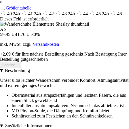
*
Größentabelle
40
24h
41
24h
42
43
24h
44
45
24h
46
Dieses Feld ist erforderlich
Ab
59,95 €
41,76 €
-30%
inkl. MwSt. zzgl.
Versandkosten
+2,09 €
für Ihre nächste Bestellung geschenkt
Nach Bestätigung Ihrer
Bestellung gutgeschrieben
Loading...
Beschreibung
Unser ultra leichter Wanderschuh verbindet Komfort, Atmungsaktivität
und extrem geringes Gewicht.
Obermaterial aus strapazierfähigen und leichten Fasern, die aus
einem Stück gewebt sind
Innenfutter aus atmungsaktivem Nylonmesh, das abriebfest ist
MD Phylon-Sohle, die Dämpfung und Komfort bietet
Schnürsenkel zum Festziehen an den Schnürsenkelösen
Zusätzliche Informationen