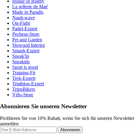
House of Rugby
La sellerie de Maé
Made in Paradis
Nauti-wave
On-Fight
Padel-Expert
Pecheur-Store
Pet and Garden
Slowood Interior
Smash-Expert
Sneak'In
Sneakids
Sport is good
Training-Fit
Trek-Expert
Triathlon-Expert
TripnBikers
Vélo-Store
Abonnieren Sie unseren Newsletter
Profitieren Sie von 10% Rabatt, wenn Sie sich für unseren Newsletter
anmelden
Abonnieren