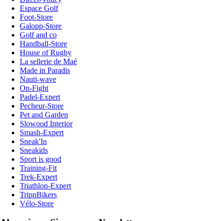
Espace Golf
Foot-Store
Galopp-Store
Golf and co
Handball-Store
House of Rugby
La sellerie de Maé
Made in Paradis
Nauti-wave
On-Fight
Padel-Expert
Pecheur-Store
Pet and Garden
Slowood Interior
Smash-Expert
Sneak'In
Sneakids
Sport is good
Training-Fit
Trek-Expert
Triathlon-Expert
TripnBikers
Vélo-Store