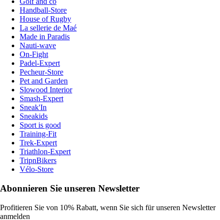
Golf and co
Handball-Store
House of Rugby
La sellerie de Maé
Made in Paradis
Nauti-wave
On-Fight
Padel-Expert
Pecheur-Store
Pet and Garden
Slowood Interior
Smash-Expert
Sneak'In
Sneakids
Sport is good
Training-Fit
Trek-Expert
Triathlon-Expert
TripnBikers
Vélo-Store
Abonnieren Sie unseren Newsletter
Profitieren Sie von 10% Rabatt, wenn Sie sich für unseren Newsletter
anmelden