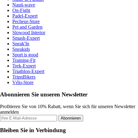
Nauti-wave
On-Fight
Padel-Expert
Pecheur-Store
Pet and Garden
Slowood Interior
Smash-Expert
Sneak'In
Sneakids
Sport is good
Training-Fit
Trek-Expert
Triathlon-Expert
TripnBikers
Vélo-Store
Abonnieren Sie unseren Newsletter
Profitieren Sie von 10% Rabatt, wenn Sie sich für unseren Newsletter
anmelden
Abonnieren
Bleiben Sie in Verbindung