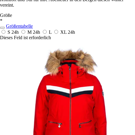
vereint.
Größe
*
Größentabelle
S
24h
M
24h
L
XL
24h
Dieses Feld ist erforderlich