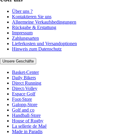
Über uns ?
Kontaktieren Sie uns
Allgemeine Verkaufsbedingungen
Rückgabe & Erstattung
Impressum
Zahlungsarten
Lieferkosten und Versandoptionen
Hinweis zum Datenschutz
Unsere Geschäfte
Basket-Center
Daily Bikers
Direct Running
Direct-Volley
Espace Golf
Foot-Store
Galopp-Store
Golf and co
Handball-Store
House of Rugby
La sellerie de Maé
Made in Paradis