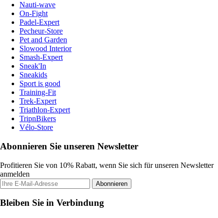
Nauti-wave
On-Fight
Padel-Expert
Pecheur-Store
Pet and Garden
Slowood Interior
Smash-Expert
Sneak'In
Sneakids
Sport is good
Training-Fit
Trek-Expert
Triathlon-Expert
TripnBikers
Vélo-Store
Abonnieren Sie unseren Newsletter
Profitieren Sie von 10% Rabatt, wenn Sie sich für unseren Newsletter
anmelden
Abonnieren
Bleiben Sie in Verbindung