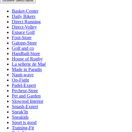
Unsere Geschäfte
Basket-Center
Daily Bikers
Direct Running
Direct-Volley
Espace Golf
Foot-Store
Galopp-Store
Golf and co
Handball-Store
House of Rugby
La sellerie de Maé
Made in Paradis
Nauti-wave
On-Fight
Padel-Expert
Pecheur-Store
Pet and Garden
Slowood Interior
Smash-Expert
Sneak'In
Sneakids
Sport is good
Training-Fit