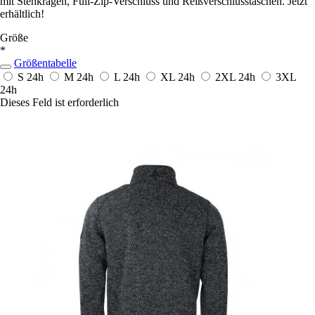
mit Stehkragen, Full-Zip-Verschluss und Reißverschlusstaschen. Jetzt
erhältlich!
Größe
*
Größentabelle
S
24h
M
24h
L
24h
XL
24h
2XL
24h
3XL
24h
Dieses Feld ist erforderlich