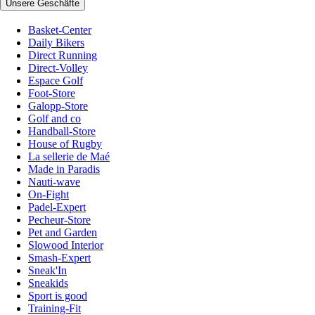
Unsere Geschäfte
Basket-Center
Daily Bikers
Direct Running
Direct-Volley
Espace Golf
Foot-Store
Galopp-Store
Golf and co
Handball-Store
House of Rugby
La sellerie de Maé
Made in Paradis
Nauti-wave
On-Fight
Padel-Expert
Pecheur-Store
Pet and Garden
Slowood Interior
Smash-Expert
Sneak'In
Sneakids
Sport is good
Training-Fit