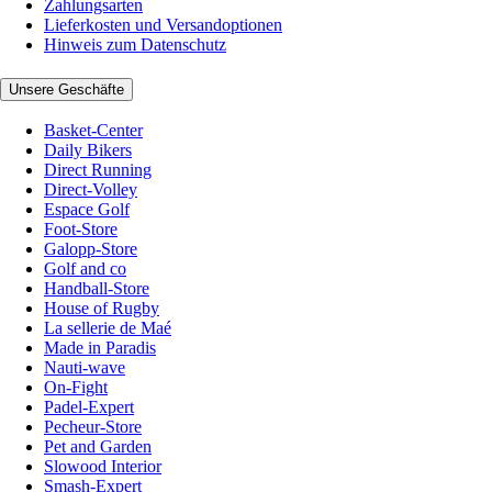
Zahlungsarten
Lieferkosten und Versandoptionen
Hinweis zum Datenschutz
Unsere Geschäfte
Basket-Center
Daily Bikers
Direct Running
Direct-Volley
Espace Golf
Foot-Store
Galopp-Store
Golf and co
Handball-Store
House of Rugby
La sellerie de Maé
Made in Paradis
Nauti-wave
On-Fight
Padel-Expert
Pecheur-Store
Pet and Garden
Slowood Interior
Smash-Expert