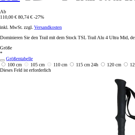
Ab
110,00 €
80,74 €
-27%
inkl. MwSt. zzgl.
Versandkosten
Dominieren Sie den Trail mit dem Stock TSL Trail Alu 4 Ultra Mid, de
Größe
*
Größentabelle
100 cm
105 cm
110 cm
115 cm
24h
120 cm
12
Dieses Feld ist erforderlich