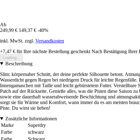
Ab
249,99 €
149,37 €
-40%
inkl. MwSt. zzgl.
Versandkosten
+7,47 €
für Ihre nächste Bestellung geschenkt
Nach Bestätigung Ihrer 
Loading...
Beschreibung
Slim: körpernaher Schnitt, der deine perfekte Silhouette betont. Atmung
Wasserdicht gegen Regen bei niedrigem Druck für leichte Regenfälle. 
Innengamaschen mit Taille und leicht gebürstetem Futter. Verstellbare
Patch auf der Rückseite. Genieße alles, was die Pisten diese Saison zu
sowie eine dauerhaft wasserabweisende Beschichtung und atmungsaktive
sorgt sie für Wärme und Komfort, wann immer du es am meisten brauchs
Piste. Du wirst sie lieben!
Zusätzliche Informationen
Marke
Superdry
Farbe
schwarz
Farbe
Schwarz