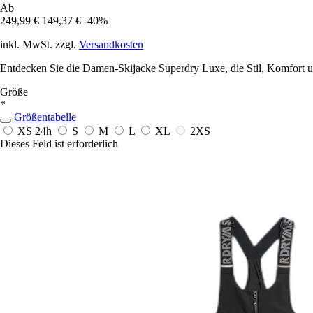
Ab
249,99 €
149,37 €
-40%
inkl. MwSt. zzgl.
Versandkosten
Entdecken Sie die Damen-Skijacke Superdry Luxe, die Stil, Komfort und
Größe
*
Größentabelle
XS
24h
S
M
L
XL
2XS
Dieses Feld ist erforderlich