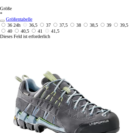
Größe
*
Größentabelle
36
24h
36,5
37
37,5
38
38,5
39
39,5
40
40,5
41
41,5
Dieses Feld ist erforderlich