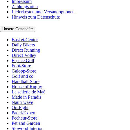
Impressum
Zahlungsarten
Lieferkosten und Versandoptionen
Hinweis zum Datenschutz
Unsere Geschäfte
Basket-Center
Daily Bikers
Direct Running
Direct-Volley
Espace Golf
Foot-Store
Galopp-Store
Golf and co
Handball-Store
House of Rugby
La sellerie de Maé
Made in Paradis
Nauti-wave
On-Fight
Padel-Expert
Pecheur-Store
Pet and Garden
Slowood Interior