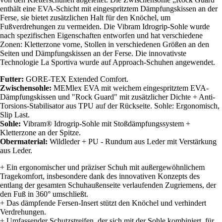
enthält eine EVA-Schicht mit eingespritztem Dämpfungskissen an der
Ferse, sie bietet zusätzlichen Halt für den Knöchel, um
Fußverdrehungen zu vermeiden. Die Vibram Idrogrip-Sohle wurde
nach spezifischen Eigenschaften entworfen und hat verschiedene
Zonen: Kletterzone vorne, Stollen in verschiedenen Größen an den
Seiten und Dämpfungskissen an der Ferse. Die innovativste
Technologie La Sportiva wurde auf Approach-Schuhen angewendet.
Futter:
GORE-TEX Extended Comfort.
Zwischensohle:
MEMlex EVA mit weichem eingespritztem EVA-
Dämpfungskissen und "Rock Guard" mit zusätzlicher Dichte + Anti-
Torsions-Stabilisator aus TPU auf der Rückseite. Sohle: Ergonomisch,
Slip Last.
Sohle:
Vibram® Idrogrip-Sohle mit Stoßdämpfungssystem +
Kletterzone an der Spitze.
Obermaterial:
Wildleder + PU - Rundum aus Leder mit Verstärkung
aus Leder.
+ Ein ergonomischer und präziser Schuh mit außergewöhnlichem
Tragekomfort, insbesondere dank des innovativen Konzepts des
entlang der gesamten Schuhaußenseite verlaufenden Zugriemens, der
den Fuß in 360° umschließt.
+ Das dämpfende Fersen-Insert stützt den Knöchel und verhindert
Verdrehungen.
+ Umfassender Schutzstreifen, der sich mit der Sohle kombiniert, für