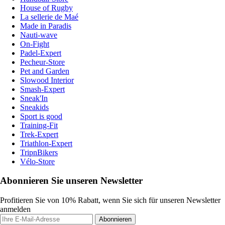
House of Rugby
La sellerie de Maé
Made in Paradis
Nauti-wave
On-Fight
Padel-Expert
Pecheur-Store
Pet and Garden
Slowood Interior
Smash-Expert
Sneak'In
Sneakids
Sport is good
Training-Fit
Trek-Expert
Triathlon-Expert
TripnBikers
Vélo-Store
Abonnieren Sie unseren Newsletter
Profitieren Sie von 10% Rabatt, wenn Sie sich für unseren Newsletter
anmelden
Abonnieren