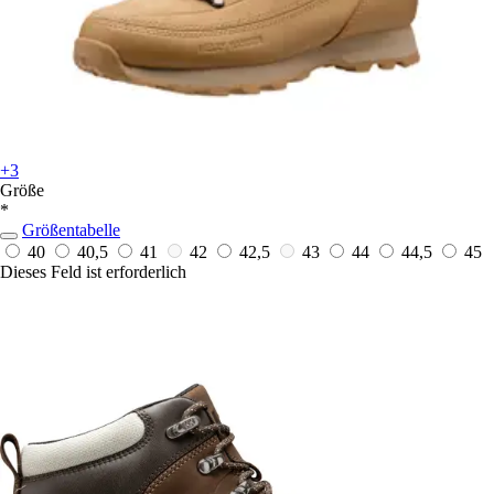
+3
Größe
*
Größentabelle
40
40,5
41
42
42,5
43
44
44,5
45
Dieses Feld ist erforderlich