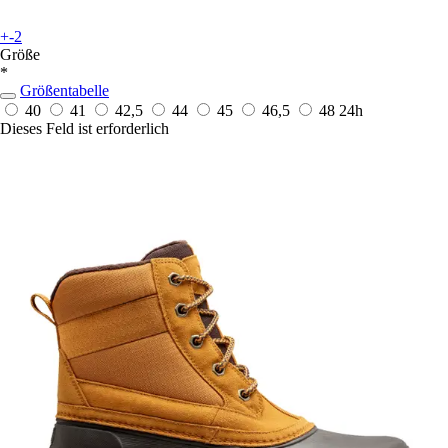
+-2
Größe
*
Größentabelle
40
41
42,5
44
45
46,5
48
24h
Dieses Feld ist erforderlich