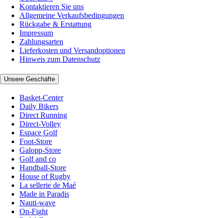
Kontaktieren Sie uns
Allgemeine Verkaufsbedingungen
Rückgabe & Erstattung
Impressum
Zahlungsarten
Lieferkosten und Versandoptionen
Hinweis zum Datenschutz
Unsere Geschäfte
Basket-Center
Daily Bikers
Direct Running
Direct-Volley
Espace Golf
Foot-Store
Galopp-Store
Golf and co
Handball-Store
House of Rugby
La sellerie de Maé
Made in Paradis
Nauti-wave
On-Fight