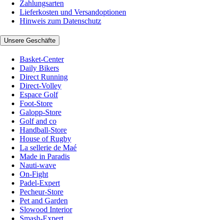
Zahlungsarten
Lieferkosten und Versandoptionen
Hinweis zum Datenschutz
Unsere Geschäfte
Basket-Center
Daily Bikers
Direct Running
Direct-Volley
Espace Golf
Foot-Store
Galopp-Store
Golf and co
Handball-Store
House of Rugby
La sellerie de Maé
Made in Paradis
Nauti-wave
On-Fight
Padel-Expert
Pecheur-Store
Pet and Garden
Slowood Interior
Smash-Expert