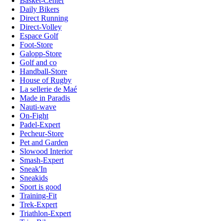
Basket-Center
Daily Bikers
Direct Running
Direct-Volley
Espace Golf
Foot-Store
Galopp-Store
Golf and co
Handball-Store
House of Rugby
La sellerie de Maé
Made in Paradis
Nauti-wave
On-Fight
Padel-Expert
Pecheur-Store
Pet and Garden
Slowood Interior
Smash-Expert
Sneak'In
Sneakids
Sport is good
Training-Fit
Trek-Expert
Triathlon-Expert