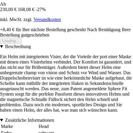
Ab
230,00 €
168,08 €
-27%
inkl. MwSt. zzgl.
Versandkosten
+8,40 €
für Ihre nächste Bestellung geschenkt
Nach Bestätigung Ihrer
Bestellung gutgeschrieben
Loading...
Beschreibung
Ein Helm mit integriertem Visier, der die Vorteile der port einer Maske
mit denen eines Visierhelms verbindet. Der Komfort ist garantiert, und
das nicht nur für Brillenträger. Außerdem bietet dieser Helm eine
unbegrenzte champ von vision und Schutz vor Wind und Wasser. Das
Doppelscheibenvisier ist wie eine herkömmliche Maske aufgebaut, die
Scheibe kann mithilfe der integrierten Haken in Sekundenschnelle
ausgetauscht werden. Das neue, zum Patent angemeldete Sphere Fit
System sorgt für die perfekte Passform dieses innovativen Helms und
die magnetische Schnalle Fidlock sichert den Helm schnell und
problemlos. Dazu noch ein modernes, sportliches Design und Sie
haben einen Helm, der alles hat, was man sich wünschen kann.
Zusätzliche Informationen
Marke
Head
Farbe
schwarz