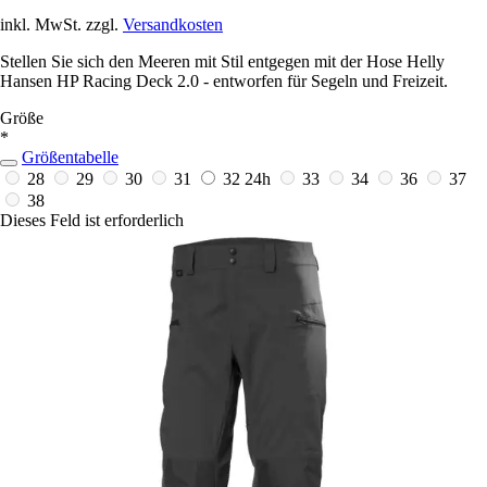
inkl. MwSt. zzgl.
Versandkosten
Stellen Sie sich den Meeren mit Stil entgegen mit der Hose Helly
Hansen HP Racing Deck 2.0 - entworfen für Segeln und Freizeit.
Größe
*
Größentabelle
28
29
30
31
32
24h
33
34
36
37
38
Dieses Feld ist erforderlich