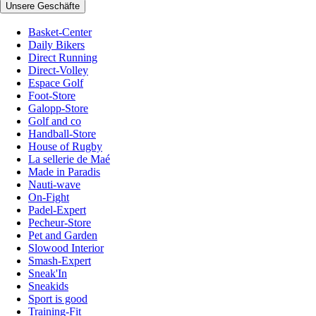
Unsere Geschäfte
Basket-Center
Daily Bikers
Direct Running
Direct-Volley
Espace Golf
Foot-Store
Galopp-Store
Golf and co
Handball-Store
House of Rugby
La sellerie de Maé
Made in Paradis
Nauti-wave
On-Fight
Padel-Expert
Pecheur-Store
Pet and Garden
Slowood Interior
Smash-Expert
Sneak'In
Sneakids
Sport is good
Training-Fit