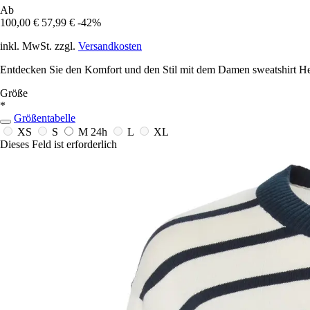
Ab
100,00 €
57,99 €
-42%
inkl. MwSt. zzgl.
Versandkosten
Entdecken Sie den Komfort und den Stil mit dem Damen sweatshirt Hell
Größe
*
Größentabelle
XS
S
M
24h
L
XL
Dieses Feld ist erforderlich