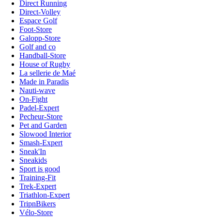
Direct Running
Direct-Volley
Espace Golf
Foot-Store
Galopp-Store
Golf and co
Handball-Store
House of Rugby
La sellerie de Maé
Made in Paradis
Nauti-wave
On-Fight
Padel-Expert
Pecheur-Store
Pet and Garden
Slowood Interior
Smash-Expert
Sneak'In
Sneakids
Sport is good
Training-Fit
Trek-Expert
Triathlon-Expert
TripnBikers
Vélo-Store