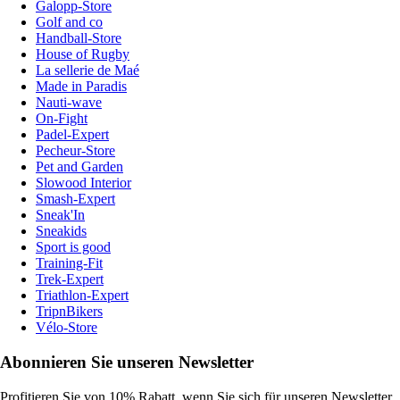
Galopp-Store
Golf and co
Handball-Store
House of Rugby
La sellerie de Maé
Made in Paradis
Nauti-wave
On-Fight
Padel-Expert
Pecheur-Store
Pet and Garden
Slowood Interior
Smash-Expert
Sneak'In
Sneakids
Sport is good
Training-Fit
Trek-Expert
Triathlon-Expert
TripnBikers
Vélo-Store
Abonnieren Sie unseren Newsletter
Profitieren Sie von 10% Rabatt, wenn Sie sich für unseren Newsletter