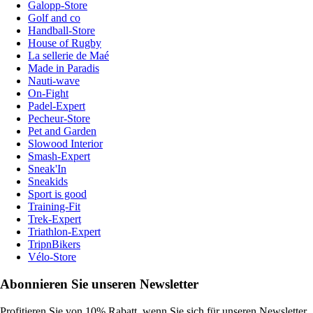
Galopp-Store
Golf and co
Handball-Store
House of Rugby
La sellerie de Maé
Made in Paradis
Nauti-wave
On-Fight
Padel-Expert
Pecheur-Store
Pet and Garden
Slowood Interior
Smash-Expert
Sneak'In
Sneakids
Sport is good
Training-Fit
Trek-Expert
Triathlon-Expert
TripnBikers
Vélo-Store
Abonnieren Sie unseren Newsletter
Profitieren Sie von 10% Rabatt, wenn Sie sich für unseren Newsletter