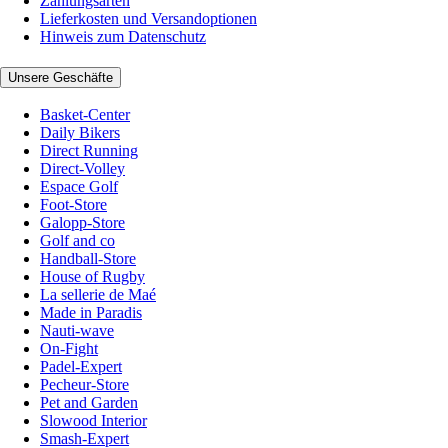
Zahlungsarten
Lieferkosten und Versandoptionen
Hinweis zum Datenschutz
Unsere Geschäfte
Basket-Center
Daily Bikers
Direct Running
Direct-Volley
Espace Golf
Foot-Store
Galopp-Store
Golf and co
Handball-Store
House of Rugby
La sellerie de Maé
Made in Paradis
Nauti-wave
On-Fight
Padel-Expert
Pecheur-Store
Pet and Garden
Slowood Interior
Smash-Expert