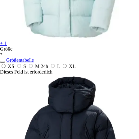
+-1
Größe
*
Größentabelle
XS
S
M
24h
L
XL
Dieses Feld ist erforderlich