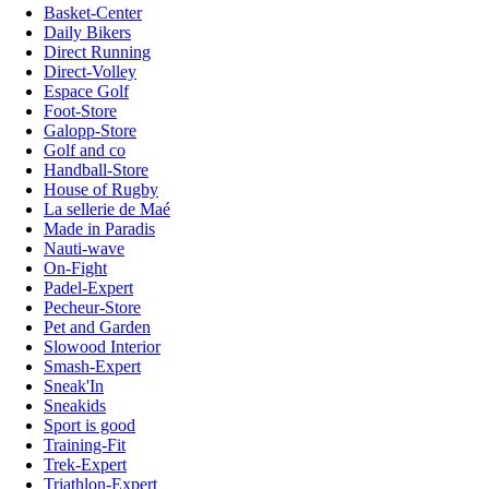
Basket-Center
Daily Bikers
Direct Running
Direct-Volley
Espace Golf
Foot-Store
Galopp-Store
Golf and co
Handball-Store
House of Rugby
La sellerie de Maé
Made in Paradis
Nauti-wave
On-Fight
Padel-Expert
Pecheur-Store
Pet and Garden
Slowood Interior
Smash-Expert
Sneak'In
Sneakids
Sport is good
Training-Fit
Trek-Expert
Triathlon-Expert