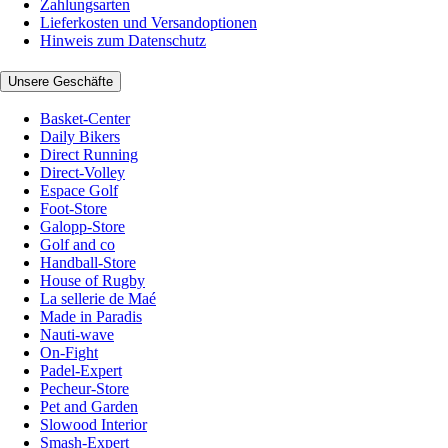
Zahlungsarten
Lieferkosten und Versandoptionen
Hinweis zum Datenschutz
Unsere Geschäfte
Basket-Center
Daily Bikers
Direct Running
Direct-Volley
Espace Golf
Foot-Store
Galopp-Store
Golf and co
Handball-Store
House of Rugby
La sellerie de Maé
Made in Paradis
Nauti-wave
On-Fight
Padel-Expert
Pecheur-Store
Pet and Garden
Slowood Interior
Smash-Expert