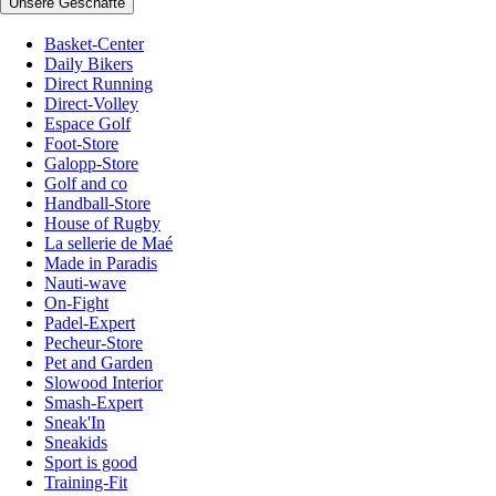
Unsere Geschäfte
Basket-Center
Daily Bikers
Direct Running
Direct-Volley
Espace Golf
Foot-Store
Galopp-Store
Golf and co
Handball-Store
House of Rugby
La sellerie de Maé
Made in Paradis
Nauti-wave
On-Fight
Padel-Expert
Pecheur-Store
Pet and Garden
Slowood Interior
Smash-Expert
Sneak'In
Sneakids
Sport is good
Training-Fit