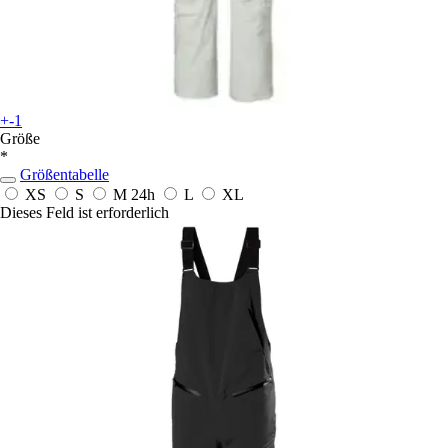
+-1
Größe
*
Größentabelle
XS
S
M
24h
L
XL
Dieses Feld ist erforderlich