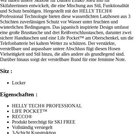
Wir haben unsere Skihose für Damen Emiko Shell Bib für
Skifahrerinnen entwickelt, die eine Mischung aus Stil, Funktionalität
und Schutz benötigen. Hergestellt mit der HELLY TECH®
Professional Technologie bieten diese wasserdichten Latzhosen aus 3
Schichten zuverlässigen Schutz vor Wasser unter feuchten und
winterlichen Bedingungen. Das japanisch inspirierte Design umfasst
eine große Brusttasche und drei Reißverschlusstaschen, darunter zwei
sichere Handtaschen und eine Life Pocket™ am Oberschenkel, um die
Telefonbatterie bei kaltem Wetter zu schützen. Der verstärkte,
verstellbare und anpassbare untere Abschluss fügt diesen Hosen
Vielseitigkeit und Stil hinzu, die alles andere als grundlegend sind.
Darüber hinaus sorgt der verstellbare Bund für eine feminine Note.
Sitz :
Locker
Eigenschaften :
HELLY TECH® PROFESSIONAL
LIFE POCKET™
RECCO®
Produkt berechtigt für SKI FREE
Vollständig versiegelt
3-Schicht Konstruktion