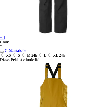
+-1
Größe
*
Größentabelle
XS
S
M
24h
L
XL
24h
Dieses Feld ist erforderlich