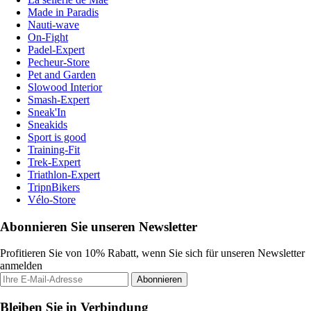
Made in Paradis
Nauti-wave
On-Fight
Padel-Expert
Pecheur-Store
Pet and Garden
Slowood Interior
Smash-Expert
Sneak'In
Sneakids
Sport is good
Training-Fit
Trek-Expert
Triathlon-Expert
TripnBikers
Vélo-Store
Abonnieren Sie unseren Newsletter
Profitieren Sie von 10% Rabatt, wenn Sie sich für unseren Newsletter
anmelden
Abonnieren
Bleiben Sie in Verbindung