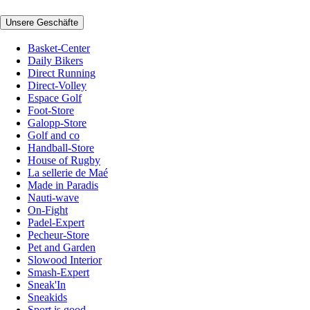
Unsere Geschäfte
Basket-Center
Daily Bikers
Direct Running
Direct-Volley
Espace Golf
Foot-Store
Galopp-Store
Golf and co
Handball-Store
House of Rugby
La sellerie de Maé
Made in Paradis
Nauti-wave
On-Fight
Padel-Expert
Pecheur-Store
Pet and Garden
Slowood Interior
Smash-Expert
Sneak'In
Sneakids
Sport is good