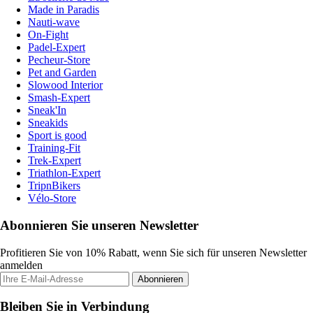
Made in Paradis
Nauti-wave
On-Fight
Padel-Expert
Pecheur-Store
Pet and Garden
Slowood Interior
Smash-Expert
Sneak'In
Sneakids
Sport is good
Training-Fit
Trek-Expert
Triathlon-Expert
TripnBikers
Vélo-Store
Abonnieren Sie unseren Newsletter
Profitieren Sie von 10% Rabatt, wenn Sie sich für unseren Newsletter
anmelden
Abonnieren
Bleiben Sie in Verbindung