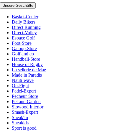
Unsere Geschäfte
Basket-Center
Daily Bikers
Direct Running
Direct-Volley
Espace Golf
Foot-Store
Galopp-Store
Golf and co
Handball-Store
House of Rugby
La sellerie de Maé
Made in Paradis
Nauti-wave
On-Fight
Padel-Expert
Pecheur-Store
Pet and Garden
Slowood Interior
Smash-Expert
Sneak'In
Sneakids
Sport is good