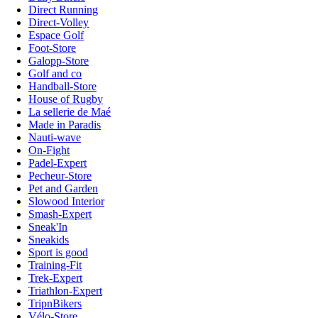
Direct Running
Direct-Volley
Espace Golf
Foot-Store
Galopp-Store
Golf and co
Handball-Store
House of Rugby
La sellerie de Maé
Made in Paradis
Nauti-wave
On-Fight
Padel-Expert
Pecheur-Store
Pet and Garden
Slowood Interior
Smash-Expert
Sneak'In
Sneakids
Sport is good
Training-Fit
Trek-Expert
Triathlon-Expert
TripnBikers
Vélo-Store