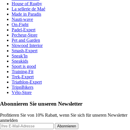
House of Rugby
La sellerie de Maé
Made in Paradis
Nauti-wave
On-Fight
Padel-Expert
Pecheur-Store
Pet and Garden
Slowood Interior
Smash-Expert
Sneak'In
Sneakids
Sport is good
Training-Fit
Trek-Expert
Triathlon-Expert
TripnBikers
Vélo-Store
Abonnieren Sie unseren Newsletter
Profitieren Sie von 10% Rabatt, wenn Sie sich für unseren Newsletter
anmelden
Abonnieren