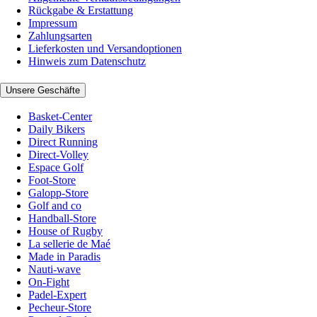
Rückgabe & Erstattung
Impressum
Zahlungsarten
Lieferkosten und Versandoptionen
Hinweis zum Datenschutz
Unsere Geschäfte
Basket-Center
Daily Bikers
Direct Running
Direct-Volley
Espace Golf
Foot-Store
Galopp-Store
Golf and co
Handball-Store
House of Rugby
La sellerie de Maé
Made in Paradis
Nauti-wave
On-Fight
Padel-Expert
Pecheur-Store