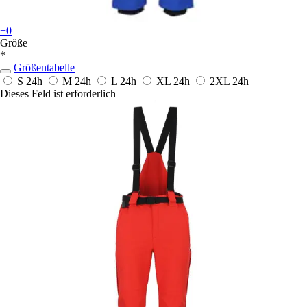
+0
Größe
*
Größentabelle
S
24h
M
24h
L
24h
XL
24h
2XL
24h
Dieses Feld ist erforderlich