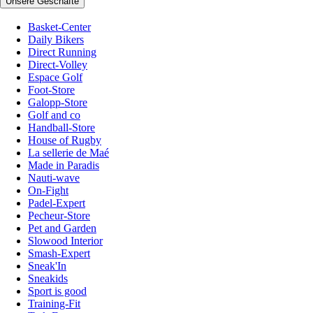
Unsere Geschäfte
Basket-Center
Daily Bikers
Direct Running
Direct-Volley
Espace Golf
Foot-Store
Galopp-Store
Golf and co
Handball-Store
House of Rugby
La sellerie de Maé
Made in Paradis
Nauti-wave
On-Fight
Padel-Expert
Pecheur-Store
Pet and Garden
Slowood Interior
Smash-Expert
Sneak'In
Sneakids
Sport is good
Training-Fit