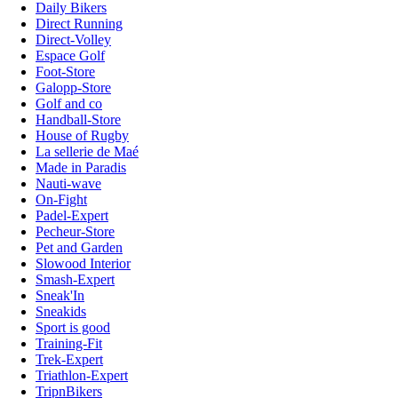
Daily Bikers
Direct Running
Direct-Volley
Espace Golf
Foot-Store
Galopp-Store
Golf and co
Handball-Store
House of Rugby
La sellerie de Maé
Made in Paradis
Nauti-wave
On-Fight
Padel-Expert
Pecheur-Store
Pet and Garden
Slowood Interior
Smash-Expert
Sneak'In
Sneakids
Sport is good
Training-Fit
Trek-Expert
Triathlon-Expert
TripnBikers