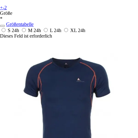
+-2
Größe
*
Größentabelle
S
24h
M
24h
L
24h
XL
24h
Dieses Feld ist erforderlich