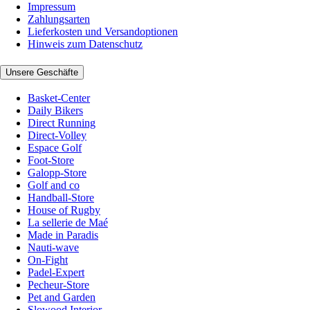
Impressum
Zahlungsarten
Lieferkosten und Versandoptionen
Hinweis zum Datenschutz
Unsere Geschäfte
Basket-Center
Daily Bikers
Direct Running
Direct-Volley
Espace Golf
Foot-Store
Galopp-Store
Golf and co
Handball-Store
House of Rugby
La sellerie de Maé
Made in Paradis
Nauti-wave
On-Fight
Padel-Expert
Pecheur-Store
Pet and Garden
Slowood Interior