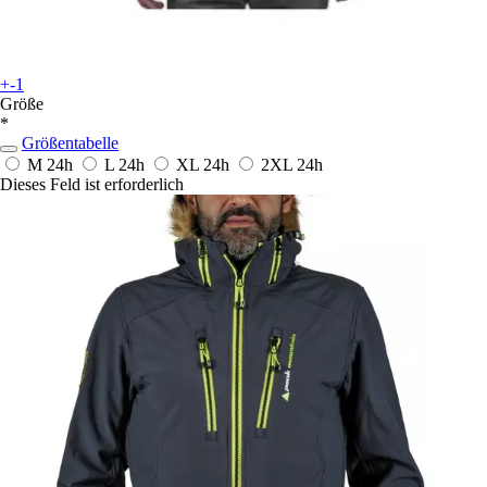
+-1
Größe
*
Größentabelle
M
24h
L
24h
XL
24h
2XL
24h
Dieses Feld ist erforderlich