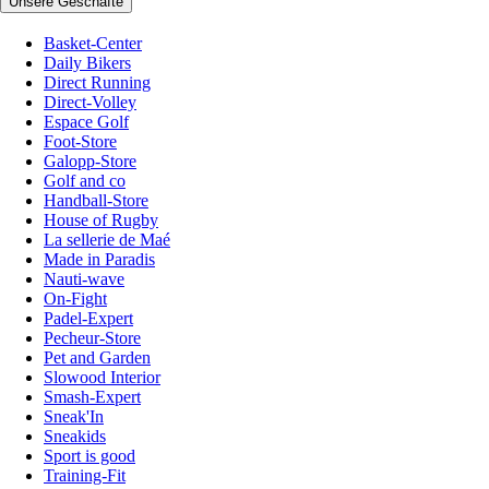
Unsere Geschäfte
Basket-Center
Daily Bikers
Direct Running
Direct-Volley
Espace Golf
Foot-Store
Galopp-Store
Golf and co
Handball-Store
House of Rugby
La sellerie de Maé
Made in Paradis
Nauti-wave
On-Fight
Padel-Expert
Pecheur-Store
Pet and Garden
Slowood Interior
Smash-Expert
Sneak'In
Sneakids
Sport is good
Training-Fit