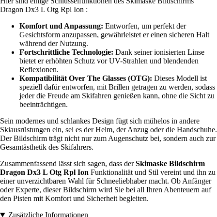
Hier sind einige Schlüsselfunktionen des Skimaske Bildschirms
Dragon Dx3 L Otg Rpl Ion :
Komfort und Anpassung:
Entworfen, um perfekt der
Gesichtsform anzupassen, gewährleistet er einen sicheren Halt
während der Nutzung.
Fortschrittliche Technologie:
Dank seiner ionisierten Linse
bietet er erhöhten Schutz vor UV-Strahlen und blendenden
Reflexionen.
Kompatibilität Over The Glasses (OTG):
Dieses Modell ist
speziell dafür entworfen, mit Brillen getragen zu werden, sodass
jeder die Freude am Skifahren genießen kann, ohne die Sicht zu
beeinträchtigen.
Sein modernes und schlankes Design fügt sich mühelos in andere
Skiausrüstungen ein, sei es der Helm, der Anzug oder die Handschuhe.
Der Bildschirm trägt nicht nur zum Augenschutz bei, sondern auch zur
Gesamtästhetik des Skifahrers.
Zusammenfassend lässt sich sagen, dass der
Skimaske Bildschirm
Dragon Dx3 L Otg Rpl Ion
Funktionalität und Stil vereint und ihn zu
einer unverzichtbaren Wahl für Schneeliebhaber macht. Ob Anfänger
oder Experte, dieser Bildschirm wird Sie bei all Ihren Abenteuern auf
den Pisten mit Komfort und Sicherheit begleiten.
Zusätzliche Informationen