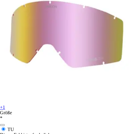
+1
Größe
*
TU