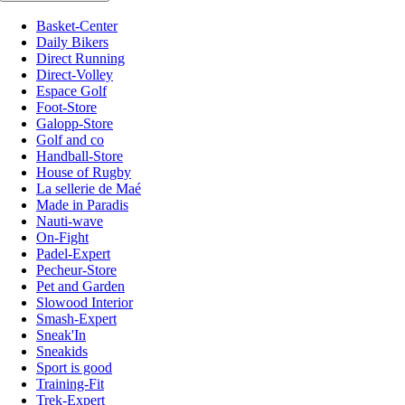
Basket-Center
Daily Bikers
Direct Running
Direct-Volley
Espace Golf
Foot-Store
Galopp-Store
Golf and co
Handball-Store
House of Rugby
La sellerie de Maé
Made in Paradis
Nauti-wave
On-Fight
Padel-Expert
Pecheur-Store
Pet and Garden
Slowood Interior
Smash-Expert
Sneak'In
Sneakids
Sport is good
Training-Fit
Trek-Expert