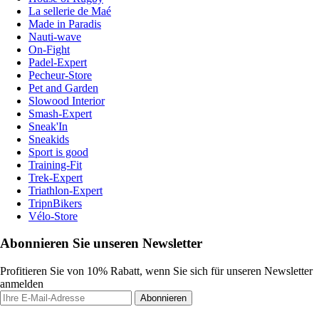
La sellerie de Maé
Made in Paradis
Nauti-wave
On-Fight
Padel-Expert
Pecheur-Store
Pet and Garden
Slowood Interior
Smash-Expert
Sneak'In
Sneakids
Sport is good
Training-Fit
Trek-Expert
Triathlon-Expert
TripnBikers
Vélo-Store
Abonnieren Sie unseren Newsletter
Profitieren Sie von 10% Rabatt, wenn Sie sich für unseren Newsletter
anmelden
Abonnieren