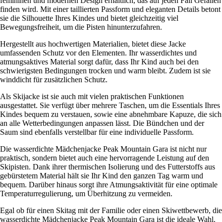
femininen und modernen Design erhältlich, das auf jeden Fall Gefallen
finden wird. Mit einer taillierten Passform und eleganten Details betont
sie die Silhouette Ihres Kindes und bietet gleichzeitig viel
Bewegungsfreiheit, um die Pisten hinunterzufahren.
Hergestellt aus hochwertigen Materialien, bietet diese Jacke
umfassenden Schutz vor den Elementen. Ihr wasserdichtes und
atmungsaktives Material sorgt dafür, dass Ihr Kind auch bei den
schwierigsten Bedingungen trocken und warm bleibt. Zudem ist sie
winddicht für zusätzlichen Schutz.
Als Skijacke ist sie auch mit vielen praktischen Funktionen
ausgestattet. Sie verfügt über mehrere Taschen, um die Essentials Ihres
Kindes bequem zu verstauen, sowie eine abnehmbare Kapuze, die sich
an alle Wetterbedingungen anpassen lässt. Die Bündchen und der
Saum sind ebenfalls verstellbar für eine individuelle Passform.
Die wasserdichte Mädchenjacke Peak Mountain Gara ist nicht nur
praktisch, sondern bietet auch eine hervorragende Leistung auf den
Skipisten. Dank ihrer thermischen Isolierung und des Futterstoffs aus
gebürstetem Material hält sie Ihr Kind den ganzen Tag warm und
bequem. Darüber hinaus sorgt ihre Atmungsaktivität für eine optimale
Temperaturregulierung, um Überhitzung zu vermeiden.
Egal ob für einen Skitag mit der Familie oder einen Skiwettbewerb, die
wasserdichte Mädchenjacke Peak Mountain Gara ist die ideale Wahl.