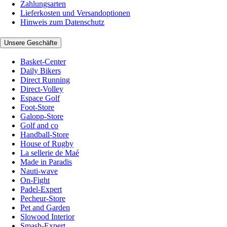
Zahlungsarten
Lieferkosten und Versandoptionen
Hinweis zum Datenschutz
Unsere Geschäfte
Basket-Center
Daily Bikers
Direct Running
Direct-Volley
Espace Golf
Foot-Store
Galopp-Store
Golf and co
Handball-Store
House of Rugby
La sellerie de Maé
Made in Paradis
Nauti-wave
On-Fight
Padel-Expert
Pecheur-Store
Pet and Garden
Slowood Interior
Smash-Expert