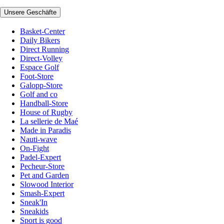
Unsere Geschäfte
Basket-Center
Daily Bikers
Direct Running
Direct-Volley
Espace Golf
Foot-Store
Galopp-Store
Golf and co
Handball-Store
House of Rugby
La sellerie de Maé
Made in Paradis
Nauti-wave
On-Fight
Padel-Expert
Pecheur-Store
Pet and Garden
Slowood Interior
Smash-Expert
Sneak'In
Sneakids
Sport is good