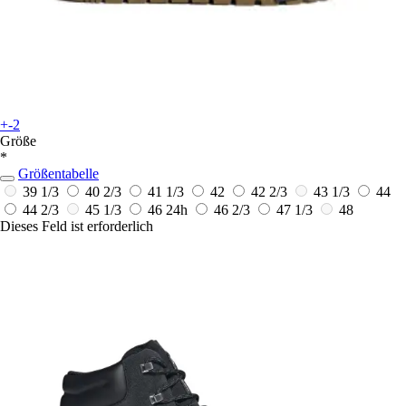
+-2
Größe
*
Größentabelle
39 1/3
40 2/3
41 1/3
42
42 2/3
43 1/3
44
44 2/3
45 1/3
46
24h
46 2/3
47 1/3
48
Dieses Feld ist erforderlich