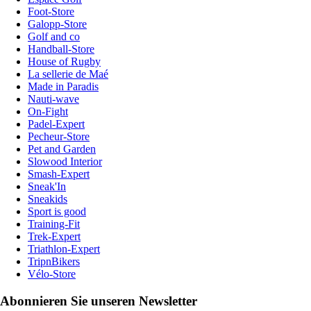
Foot-Store
Galopp-Store
Golf and co
Handball-Store
House of Rugby
La sellerie de Maé
Made in Paradis
Nauti-wave
On-Fight
Padel-Expert
Pecheur-Store
Pet and Garden
Slowood Interior
Smash-Expert
Sneak'In
Sneakids
Sport is good
Training-Fit
Trek-Expert
Triathlon-Expert
TripnBikers
Vélo-Store
Abonnieren Sie unseren Newsletter