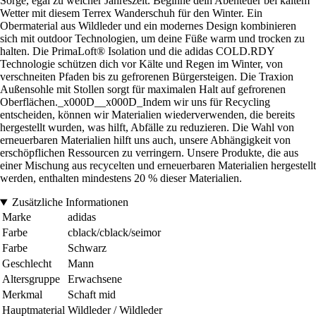
Sorge, egal zu welcher Jahreszeit. Beginne dein Abenteuer bei kaltem
Wetter mit diesem Terrex Wanderschuh für den Winter. Ein
Obermaterial aus Wildleder und ein modernes Design kombinieren
sich mit outdoor Technologien, um deine Füße warm und trocken zu
halten. Die PrimaLoft® Isolation und die adidas COLD.RDY
Technologie schützen dich vor Kälte und Regen im Winter, von
verschneiten Pfaden bis zu gefrorenen Bürgersteigen. Die Traxion
Außensohle mit Stollen sorgt für maximalen Halt auf gefrorenen
Oberflächen._x000D__x000D_Indem wir uns für Recycling
entscheiden, können wir Materialien wiederverwenden, die bereits
hergestellt wurden, was hilft, Abfälle zu reduzieren. Die Wahl von
erneuerbaren Materialien hilft uns auch, unsere Abhängigkeit von
erschöpflichen Ressourcen zu verringern. Unsere Produkte, die aus
einer Mischung aus recycelten und erneuerbaren Materialien hergestellt
werden, enthalten mindestens 20 % dieser Materialien.
Zusätzliche Informationen
Marke
adidas
Farbe
cblack/cblack/seimor
Farbe
Schwarz
Geschlecht
Mann
Altersgruppe
Erwachsene
Merkmal
Schaft mid
Hauptmaterial
Wildleder / Wildleder