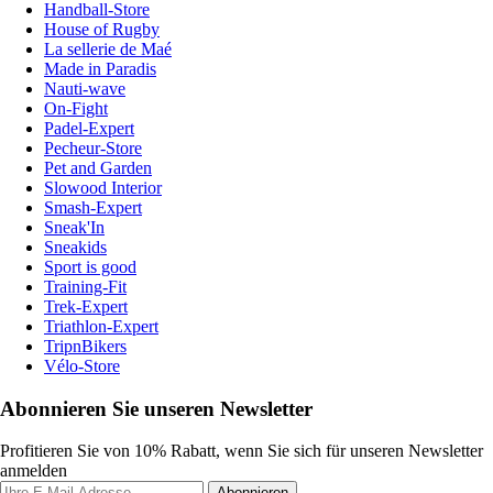
Handball-Store
House of Rugby
La sellerie de Maé
Made in Paradis
Nauti-wave
On-Fight
Padel-Expert
Pecheur-Store
Pet and Garden
Slowood Interior
Smash-Expert
Sneak'In
Sneakids
Sport is good
Training-Fit
Trek-Expert
Triathlon-Expert
TripnBikers
Vélo-Store
Abonnieren Sie unseren Newsletter
Profitieren Sie von 10% Rabatt, wenn Sie sich für unseren Newsletter
anmelden
Abonnieren