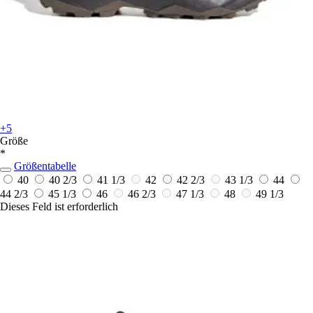
+5
Größe
*
Größentabelle
40
40 2/3
41 1/3
42
42 2/3
43 1/3
44
44 2/3
45 1/3
46
46 2/3
47 1/3
48
49 1/3
Dieses Feld ist erforderlich