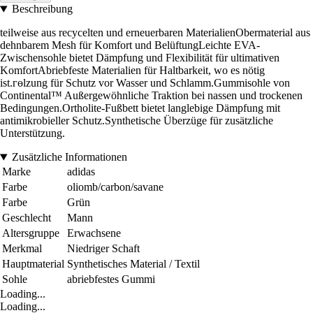
Beschreibung
teilweise aus recycelten und erneuerbaren MaterialienObermaterial aus
dehnbarem Mesh für Komfort und BelüftungLeichte EVA-
Zwischensohle bietet Dämpfung und Flexibilität für ultimativen
KomfortAbriebfeste Materialien für Haltbarkeit, wo es nötig
ist.гөlzung für Schutz vor Wasser und Schlamm.Gummisohle von
Continental™ Außergewöhnliche Traktion bei nassen und trockenen
Bedingungen.Ortholite-Fußbett bietet langlebige Dämpfung mit
antimikrobieller Schutz.Synthetische Überzüge für zusätzliche
Unterstützung.
Zusätzliche Informationen
Marke
adidas
Farbe
oliomb/carbon/savane
Farbe
Grün
Geschlecht
Mann
Altersgruppe
Erwachsene
Merkmal
Niedriger Schaft
Hauptmaterial
Synthetisches Material / Textil
Sohle
abriebfestes Gummi
Loading...
Loading...