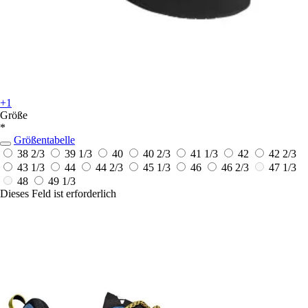
+1
Größe
*
Größentabelle
38 2/3
39 1/3
40
40 2/3
41 1/3
42
42 2/3
43 1/3
44
44 2/3
45 1/3
46
46 2/3
47 1/3
48
49 1/3
Dieses Feld ist erforderlich