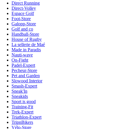
Direct Running
Direct-Volley
Espace Golf
Foot-Store
Galopp-Store
Golf and co
Handball-Store
House of Rugby
La sellerie de Maé
Made in Paradis
Nauti-wave
On-Fight
Padel-Expert
Pecheur-Store
Pet and Garden
Slowood Interior
Smash-Expert
Sneak'In
Sneakids
Sport is good
Training-Fit
Trek-Expert
Triathlon-Expert
TripnBikers
Vélo-Store