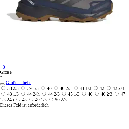
+8
Größe
*
Größentabelle
38 2/3
39 1/3
40
40 2/3
41 1/3
42
42 2/3
43 1/3
44
24h
44 2/3
45 1/3
46
46 2/3
47
1/3
24h
48
49 1/3
50 2/3
Dieses Feld ist erforderlich