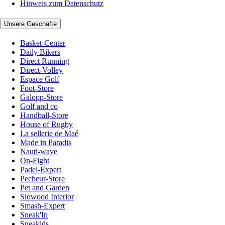
Hinweis zum Datenschutz
Unsere Geschäfte
Basket-Center
Daily Bikers
Direct Running
Direct-Volley
Espace Golf
Foot-Store
Galopp-Store
Golf and co
Handball-Store
House of Rugby
La sellerie de Maé
Made in Paradis
Nauti-wave
On-Fight
Padel-Expert
Pecheur-Store
Pet and Garden
Slowood Interior
Smash-Expert
Sneak'In
Sneakids