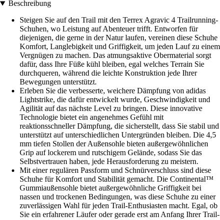
Beschreibung
Steigen Sie auf den Trail mit den Terrex Agravic 4 Trailrunning-
Schuhen, wo Leistung auf Abenteuer trifft. Entworfen für
diejenigen, die gerne in der Natur laufen, vereinen diese Schuhe
Komfort, Langlebigkeit und Griffigkeit, um jeden Lauf zu einem
Vergnügen zu machen. Das atmungsaktive Obermaterial sorgt
dafür, dass Ihre Füße kühl bleiben, egal welches Terrain Sie
durchqueren, während die leichte Konstruktion jede Ihrer
Bewegungen unterstützt.
Erleben Sie die verbesserte, weichere Dämpfung von adidas
Lightstrike, die dafür entwickelt wurde, Geschwindigkeit und
Agilität auf das nächste Level zu bringen. Diese innovative
Technologie bietet ein angenehmes Gefühl mit
reaktionsschneller Dämpfung, die sicherstellt, dass Sie stabil und
unterstützt auf unterschiedlichen Untergründen bleiben. Die 4,5
mm tiefen Stollen der Außensohle bieten außergewöhnlichen
Grip auf lockerem und rutschigem Gelände, sodass Sie das
Selbstvertrauen haben, jede Herausforderung zu meistern.
Mit einer regulären Passform und Schnürverschluss sind diese
Schuhe für Komfort und Stabilität gemacht. Die Continental™
Gummiaußensohle bietet außergewöhnliche Griffigkeit bei
nassen und trockenen Bedingungen, was diese Schuhe zu einer
zuverlässigen Wahl für jeden Trail-Enthusiasten macht. Egal, ob
Sie ein erfahrener Läufer oder gerade erst am Anfang Ihrer Trail-