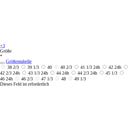
+3
Größe
*
Größentabelle
38 2/3
39 1/3
40
40 2/3
41 1/3
24h
42
24h
42 2/3
24h
43 1/3
24h
44
24h
44 2/3
24h
45 1/3
46
24h
46 2/3
47 1/3
48
49 1/3
Dieses Feld ist erforderlich